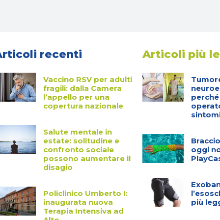
rticoli recenti
Articoli più le
Vaccino RSV per adulti
Tumor
fragili: dalla Camera
neuroe
l’appello per una
perché
copertura nazionale
operato
sintom
Salute mentale in
estate: solitudine e
Bracci
confronto sociale
oggi n
possono aumentare il
PlayCas
disagio
Exoban
Policlinico Umberto I:
l’esosc
inaugurata nuova
più le
Terapia Intensiva ad
Alto