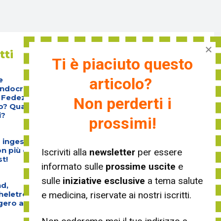
×
tti
Menù
Ti è piaciuto questo
Home
articolo?
e
ndocrino:
Vivere in salute
 Fedez è stato
Non perderti i
Sana bellezza
? Quali sono i
i?
prossimi!
Medicina
intelligente
o ingessato? Da
on più con
Iscriviti alla
newsletter
per essere
t!
informato sulle
prossime uscite
e
sulle
iniziative esclusive
a tema salute
d,
e medicina, riservate ai nostri iscritti.
heletro italiano
ggero al mondo