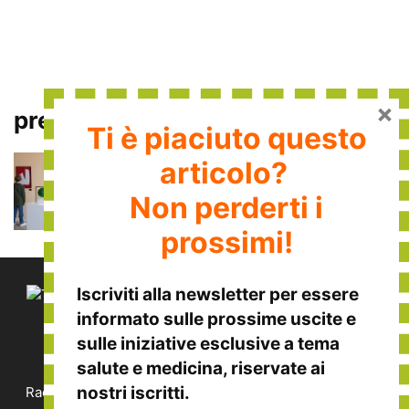
×
prescrizione culturale
Ti è piaciuto questo
L’arte come cura: una terapia che
articolo?
passa per musei, parchi e...
Non perderti i
Micol Weisz
-
16 Luglio 2025
prossimi!
Iscriviti alla
newsletter
per essere
informato sulle
prossime uscite
e
sulle
iniziative esclusive
a tema
CHI SIAMO
salute e medicina, riservate ai
nostri iscritti.
Raccontiamo le eccellenze italiane nella medicina, nella