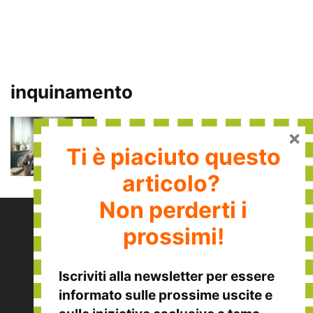
inquinamento
I pericoli delle microplastiche
×
nella dieta: ingeriamo una carta
Ti è piaciuto questo
di credito...
Redazione
-
6 Marzo 2024
articolo?
Non perderti i
prossimi!
Iscriviti alla
newsletter
per essere
informato sulle
prossime uscite
e