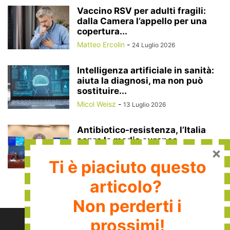
Vaccino RSV per adulti fragili:
dalla Camera l’appello per una
copertura...
Matteo Ercolin
-
24 Luglio 2026
Intelligenza artificiale in sanità:
aiuta la diagnosi, ma non può
sostituire...
Micol Weisz
-
13 Luglio 2026
Antibiotico-resistenza, l’Italia
sopra la media europea
×
Micol Weisz
-
13 Luglio 2026
Ti è piaciuto questo
articolo?
Non perderti i
prossimi!