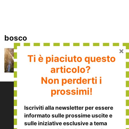
bosco
×
Conosci lo Shinrin-Yoku? Il
Ti è piaciuto questo
metodo naturale per ridurre
stress e infiammazioni
articolo?
Francesca Lanza
-
28 Giugno 2025
Non perderti i
prossimi!
Iscriviti alla
newsletter
per essere
informato sulle
prossime uscite
e
sulle
iniziative esclusive
a tema