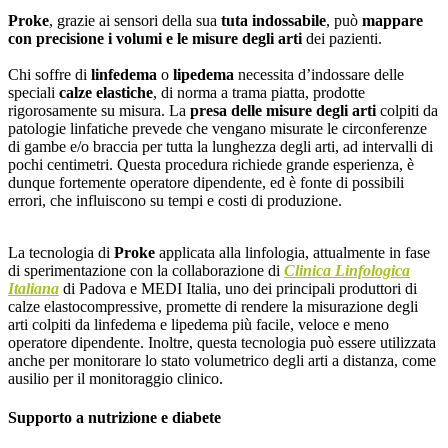
Proke
, grazie ai sensori della sua
tuta indossabile
, può
mappare
con precisione i volumi e le misure degli arti
dei pazienti.
Chi soffre di
linfedema
o
lipedema
necessita d’indossare delle
speciali
calze elastiche
, di norma a trama piatta, prodotte
rigorosamente su misura. La
presa delle misure degli arti
colpiti da
patologie linfatiche prevede che vengano misurate le circonferenze
di gambe e/o braccia per tutta la lunghezza degli arti, ad intervalli di
pochi centimetri. Questa procedura richiede grande esperienza, è
dunque fortemente operatore dipendente, ed è fonte di possibili
errori, che influiscono su tempi e costi di produzione.
La tecnologia di
Proke
applicata alla linfologia, attualmente in fase
di sperimentazione con la collaborazione di
Clinica Linfologica
Italiana
di Padova e MEDI Italia, uno dei principali produttori di
calze elastocompressive, promette di rendere la misurazione degli
arti colpiti da linfedema e lipedema più facile, veloce e meno
operatore dipendente. Inoltre, questa tecnologia può essere utilizzata
anche per monitorare lo stato volumetrico degli arti a distanza, come
ausilio per il monitoraggio clinico.
Supporto a nutrizione e diabete