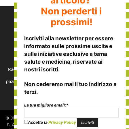
articolo?
Non perderti i
prossimi!
Iscriviti alla
newsletter
per essere
informato sulle
prossime uscite
e
sulle
iniziative esclusive
a tema
CHI SIAMO
salute e medicina, riservate ai
nostri iscritti.
Raccontiamo le eccellenze italiane nella medicina, nella
salute e nel benessere, viste dalla prospettiva del
paziente. Vuoi segnalare un'eccellenza o vuoi collaborare
Non cederemo mai il tuo indirizzo a
con noi?
terzi.
Contattaci:
redazione@disalute.it
La tua migliore email:*
© Di Salute, tutti i diritti riservati. Testata giornalistica iscritta al
Accetto la
Privacy Policy
n. 2507 presso il Tribunale di Padova. Proprietario ed editore: