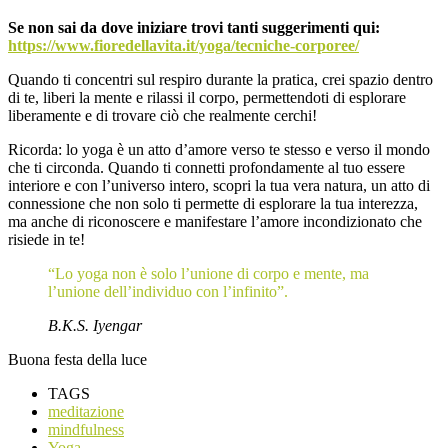
Se non sai da dove iniziare trovi tanti suggerimenti qui:
https://www.fioredellavita.it/yoga/tecniche-corporee/
Quando ti concentri sul respiro durante la pratica, crei spazio dentro
di te, liberi la mente e rilassi il corpo, permettendoti di esplorare
liberamente e di trovare ciò che realmente cerchi!
Ricorda: lo yoga è un atto d’amore verso te stesso e verso il mondo
che ti circonda. Quando ti connetti profondamente al tuo essere
interiore e con l’universo intero, scopri la tua vera natura, un atto di
connessione che non solo ti permette di esplorare la tua interezza,
ma anche di riconoscere e manifestare l’amore incondizionato che
risiede in te!
“Lo yoga non è solo l’unione di corpo e mente, ma
l’unione dell’individuo con l’infinito”.
B.K.S. Iyengar
Buona festa della luce
TAGS
meditazione
mindfulness
Yoga