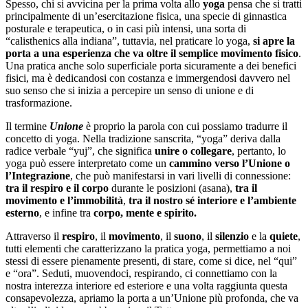
Spesso, chi si avvicina per la prima volta allo
yoga
pensa che si tratti
principalmente di un’esercitazione fisica, una specie di ginnastica
posturale e terapeutica, o in casi più intensi, una sorta di
“calisthenics alla indiana”, tuttavia, nel praticare lo yoga,
si apre la
porta a una esperienza che va oltre il semplice movimento fisico
.
Una pratica anche solo superficiale porta sicuramente a dei benefici
fisici, ma è dedicandosi con costanza e immergendosi davvero nel
suo senso che si inizia a percepire un senso di unione e di
trasformazione.
Il termine
Unione
è proprio la parola con cui possiamo tradurre il
concetto di yoga. Nella tradizione sanscrita, “yoga” deriva dalla
radice verbale “yuj”, che significa
unire o collegare
, pertanto, lo
yoga può essere interpretato come un
cammino verso l’Unione o
l’Integrazione
, che può manifestarsi in vari livelli di connessione:
tra il respiro e il corpo
durante le posizioni (asana),
tra il
movimento e l’immobilità
,
tra il nostro sé interiore e l’ambiente
esterno
, e infine tra
corpo, mente e spirito.
Attraverso il
respiro
, il
movimento
, il
suono
, il
silenzio
e la
quiete
,
tutti elementi che caratterizzano la pratica yoga, permettiamo a noi
stessi di essere pienamente presenti, di stare, come si dice, nel “qui”
e “ora”. Seduti, muovendoci, respirando, ci connettiamo con la
nostra interezza interiore ed esteriore e una volta raggiunta questa
consapevolezza, apriamo la porta a un’Unione più profonda, che va