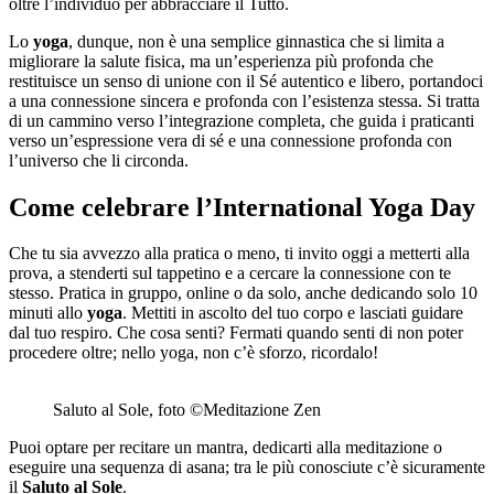
oltre l’individuo per abbracciare il Tutto.
Lo
yoga
, dunque, non è una semplice ginnastica che si limita a
migliorare la salute fisica, ma un’esperienza più profonda che
restituisce un senso di unione con il Sé autentico e libero, portandoci
a una connessione sincera e profonda con l’esistenza stessa. Si tratta
di un cammino verso l’integrazione completa, che guida i praticanti
verso un’espressione vera di sé e una connessione profonda con
l’universo che li circonda.
Come celebrare l’International Yoga Day
Che tu sia avvezzo alla pratica o meno, ti invito oggi a metterti alla
prova, a stenderti sul tappetino e a cercare la connessione con te
stesso. Pratica in gruppo, online o da solo, anche dedicando solo 10
minuti allo
yoga
. Mettiti in ascolto del tuo corpo e lasciati guidare
dal tuo respiro. Che cosa senti? Fermati quando senti di non poter
procedere oltre; nello yoga, non c’è sforzo, ricordalo!
Saluto al Sole, foto ©Meditazione Zen
Puoi optare per recitare un mantra, dedicarti alla meditazione o
eseguire una sequenza di asana; tra le più conosciute c’è sicuramente
il
Saluto al Sole
.