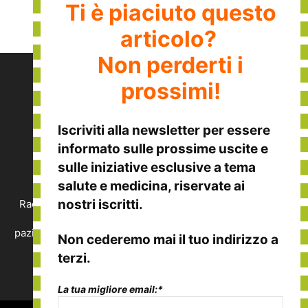
Ti è piaciuto questo
articolo?
Non perderti i
prossimi!
Iscriviti alla
newsletter
per essere
informato sulle
prossime uscite
e
sulle
iniziative esclusive
a tema
CHI SIAMO
salute e medicina, riservate ai
nostri iscritti.
Raccontiamo le eccellenze italiane nella medicina, nella
salute e nel benessere, viste dalla prospettiva del
paziente. Vuoi segnalare un'eccellenza o vuoi collaborare
Non cederemo mai il tuo indirizzo a
con noi?
terzi.
Contattaci:
redazione@disalute.it
La tua migliore email:*