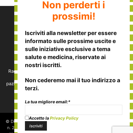
Non perderti i
prossimi!
Iscriviti alla
newsletter
per essere
informato sulle
prossime uscite
e
sulle
iniziative esclusive
a tema
CHI SIAMO
salute e medicina, riservate ai
nostri iscritti.
Raccontiamo le eccellenze italiane nella medicina, nella
salute e nel benessere, viste dalla prospettiva del
Non cederemo mai il tuo indirizzo a
paziente. Vuoi segnalare un'eccellenza o vuoi collaborare
terzi.
con noi?
Contattaci:
redazione@disalute.it
La tua migliore email:*
Accetto la
Privacy Policy
© Di Salute, tutti i diritti riservati. Testata giornalistica iscritta al
n. 2507 presso il Tribunale di Padova. Proprietario ed editore: