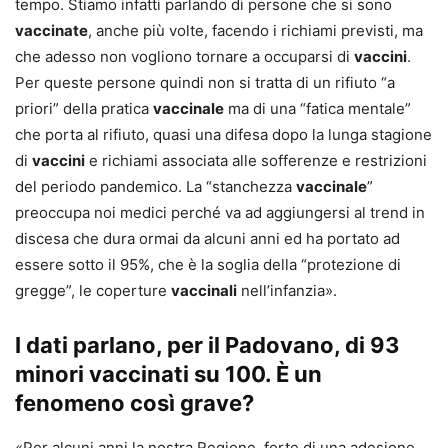
tempo. Stiamo infatti parlando di persone che si sono
vaccinate
, anche più volte, facendo i richiami previsti, ma
che adesso non vogliono tornare a occuparsi di
vaccini
.
Per queste persone quindi non si tratta di un rifiuto “a
priori” della pratica
vaccinale
ma di una “fatica mentale”
che porta al rifiuto, quasi una difesa dopo la lunga stagione
di
vaccini
e richiami associata alle sofferenze e restrizioni
del periodo pandemico. La “stanchezza
vaccinale
”
preoccupa noi medici perché va ad aggiungersi al trend in
discesa che dura ormai da alcuni anni ed ha portato ad
essere sotto il 95%, che è la soglia della “protezione di
gregge”, le coperture
vaccinali
nell’infanzia».
I dati parlano, per il Padovano, di 93
minori vaccinati su 100. È un
fenomeno così grave?
«Per alcuni anni la nostra Regione, forte di una adesione