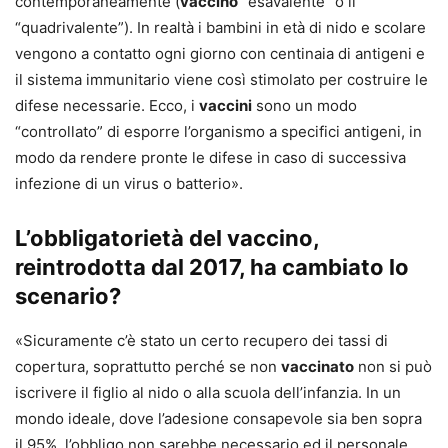
contemporaneamente (
vaccino
“esavalente” o il
“quadrivalente”). In realtà i bambini in età di nido e scolare
vengono a contatto ogni giorno con centinaia di antigeni e
il sistema immunitario viene così stimolato per costruire le
difese necessarie. Ecco, i
vaccini
sono un modo
“controllato” di esporre l’organismo a specifici antigeni, in
modo da rendere pronte le difese in caso di successiva
infezione di un virus o batterio».
L’obbligatorietà del vaccino,
reintrodotta dal 2017, ha cambiato lo
scenario?
«Sicuramente c’è stato un certo recupero dei tassi di
copertura, soprattutto perché se non
vaccinato
non si può
iscrivere il figlio al nido o alla scuola dell’infanzia. In un
mondo ideale, dove l’adesione consapevole sia ben sopra
il 95%, l’obbligo non sarebbe necessario ed il personale