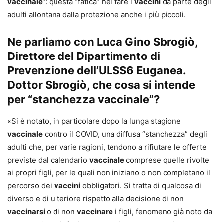
vaccinale
”: questa “fatica” nel fare i
vaccini
da parte degli
adulti allontana dalla protezione anche i più piccoli.
Ne parliamo con Luca Gino Sbrogiò,
Direttore del Dipartimento di
Prevenzione dell’ULSS6 Euganea.
Dottor Sbrogiò, che cosa si intende
per “stanchezza vaccinale”?
«Si è notato, in particolare dopo la lunga stagione
vaccinale
contro il COVID, una diffusa “stanchezza” degli
adulti che, per varie ragioni, tendono a rifiutare le offerte
previste dal calendario
vaccinale
comprese quelle rivolte
ai propri figli, per le quali non iniziano o non completano il
percorso dei
vaccini
obbligatori. Si tratta di qualcosa di
diverso e di ulteriore rispetto alla decisione di non
vaccinarsi
o di non
vaccinare
i figli, fenomeno già noto da