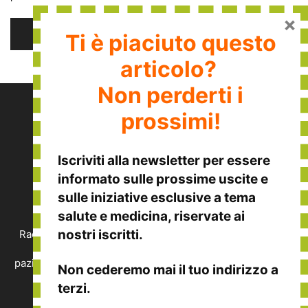
×
Ti è piaciuto questo
articolo?
Non perderti i
prossimi!
Iscriviti alla
newsletter
per essere
informato sulle
prossime uscite
e
sulle
iniziative esclusive
a tema
CHI SIAMO
salute e medicina, riservate ai
nostri iscritti.
Raccontiamo le eccellenze italiane nella medicina, nella
salute e nel benessere, viste dalla prospettiva del
paziente. Vuoi segnalare un'eccellenza o vuoi collaborare
Non cederemo mai il tuo indirizzo a
con noi?
terzi.
Contattaci:
redazione@disalute.it