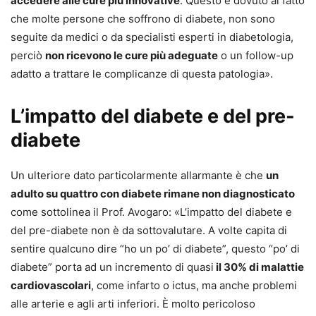
accedere alle cure più innovative
. Questo è dovuto al fatto
che molte persone che soffrono di diabete, non sono
seguite da medici o da specialisti esperti in diabetologia,
perciò
non ricevono le cure più adeguate
o un follow-up
adatto a trattare le complicanze di questa patologia».
L’impatto del diabete e del pre-
diabete
Un ulteriore dato particolarmente allarmante è che
un
adulto su quattro con diabete rimane non diagnosticato
come sottolinea il Prof. Avogaro: «L’impatto del diabete e
del pre-diabete non è da sottovalutare. A volte capita di
sentire qualcuno dire “ho un po’ di diabete”, questo “po’ di
diabete” porta ad un incremento di quasi
il 30% di malattie
cardiovascolari
, come infarto o ictus, ma anche problemi
alle arterie e agli arti inferiori. È molto pericoloso