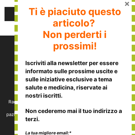
×
Ti è piaciuto questo
articolo?
Non perderti i
prossimi!
Iscriviti alla
newsletter
per essere
informato sulle
prossime uscite
e
sulle
iniziative esclusive
a tema
CHI SIAMO
salute e medicina, riservate ai
nostri iscritti.
Raccontiamo le eccellenze italiane nella medicina, nella
salute e nel benessere, viste dalla prospettiva del
Non cederemo mai il tuo indirizzo a
paziente. Vuoi segnalare un'eccellenza o vuoi collaborare
terzi.
con noi?
Contattaci:
redazione@disalute.it
La tua migliore email:*